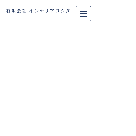
有限会社 インテリアヨシダ
TEL :
079-438-2059
​FAX :
079-438-6666
特定商取引に基づく表記
© 2020
Wix.com
で作成されたホーム