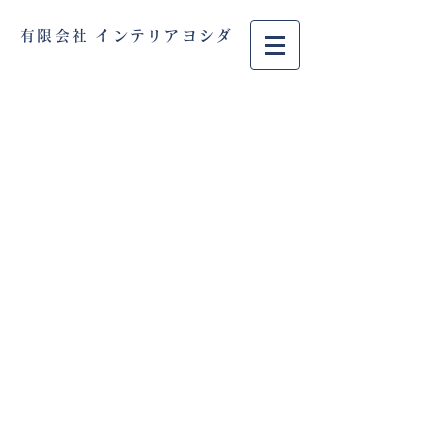
有限会社 インテリアヨシダ
TEL :
079-438-2059
​FAX :
079-438-6666
特定商取引に基づく表記
© 2020
Wix.com
で作成されたホーム